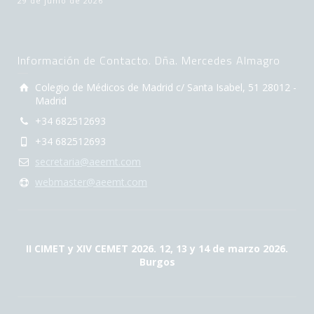
29 de junio de 2026
Información de Contacto. Dña. Mercedes Almagro
Colegio de Médicos de Madrid c/ Santa Isabel, 51 28012 -
Madrid
+34 682512693
+34 682512693
secretaria@aeemt.com
webmaster@aeemt.com
II CIMET y XIV CEMET 2026. 12, 13 y 14 de marzo 2026.
Burgos