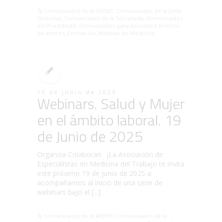
Comunicados de la AEEMT
,
Comunicados de la Junta
Directiva
,
Comunicados de la Secretaría
,
Comunicados
del Presidente
,
Comunicados para asociados
,
Eventos
de interés
,
Formación
,
Noticias de Medicina
13 de junio de 2025
Webinars. Salud y Mujer
en el ámbito laboral. 19
de Junio de 2025
Organiza Colaboran ¡La Asociación de
Especialistas en Medicina del Trabajo te invita
este próximo 19 de junio de 2025 a
acompañarnos al inicio de una serie de
webinars bajo el [...]
Comunicados de la AEEMT
,
Comunicados de la