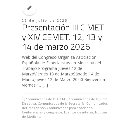
25 de julio de 2025
Presentación III CIMET
y XIV CEMET. 12, 13 y
14 de marzo 2026.
Web del Congreso Organiza Asociación
Española de Especialistas en Medicina del
Trabajo Programa Jueves 12 de
MarzoViernes 13 de MarzoSábado 14 de
MarzoJueves 12 de Marzo 20:00 Bienvenida
Viernes 13 [...]
Comunicados de la AEEMT
,
Comunicados de la Junta
Directiva
,
Comunicados de la Secretaría
,
Comunicados
del Presidente
,
Comunicados para asociados
,
Conferencias y congresos
,
Eventos de interés
,
Noticias
de Medicina