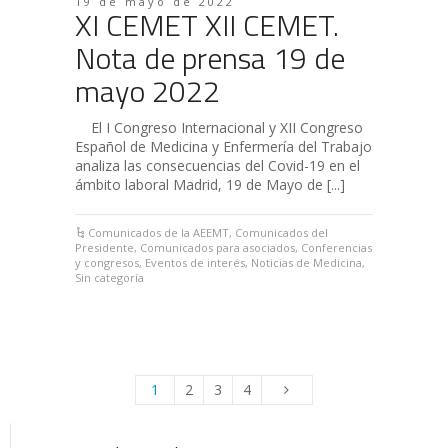
19 de mayo de 2022
XI CEMET XII CEMET.
Nota de prensa 19 de
mayo 2022
El I Congreso Internacional y XII Congreso
Español de Medicina y Enfermería del Trabajo
analiza las consecuencias del Covid-19 en el
ámbito laboral Madrid, 19 de Mayo de [...]
Comunicados de la AEEMT
,
Comunicados del
Presidente
,
Comunicados para asociados
,
Conferencias
y congresos
,
Eventos de interés
,
Noticias de Medicina
,
Sin categoría
1
2
3
4