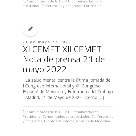
Comunicados de la AEEMT
,
Comunicados para
asociados
,
Conferencias y congresos
,
Formación
21 de mayo de 2022
XI CEMET XII CEMET.
Nota de prensa 21 de
mayo 2022
La salud mental centra la última jornada del
I Congreso Internacional y XII Congreso
Español de Medicina y Enfermería del Trabajo
Madrid, 21 de Mayo de 2022.- Cómo [...]
Comunicados de la AEEMT
,
Comunicados del
Presidente
,
Comunicados para asociados
,
Conferencias
y congresos
,
Eventos de interés
,
Noticias de Medicina