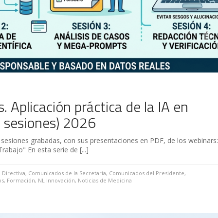
 Aplicación práctica de la IA en
4 sesiones) 2026
e sesiones grabadas, con sus presentaciones en PDF, de los webinars:
rabajo" En esta serie de [...]
 Directiva
,
Comunicados de la Secretaría
,
Comunicados del Presidente
,
os
,
Formación
,
NL Innovación
,
Noticias de Medicina