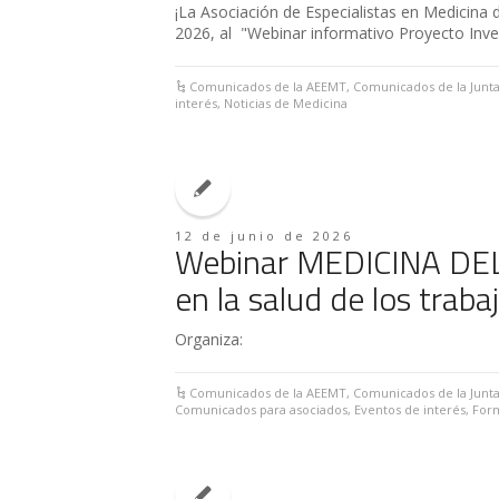
¡La Asociación de Especialistas en Medicina d
2026, al "Webinar informativo Proyecto Invest
Comunicados de la AEEMT
,
Comunicados de la Junta
interés
,
Noticias de Medicina
12 de junio de 2026
Webinar MEDICINA DEL
en la salud de los trab
Organiza:
Comunicados de la AEEMT
,
Comunicados de la Junta
Comunicados para asociados
,
Eventos de interés
,
For