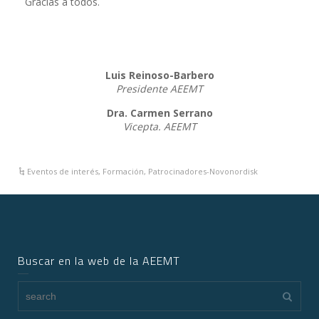
Gracias a todos.
Luis Reinoso-Barbero
Presidente AEEMT
Dra. Carmen Serrano
Vicepta. AEEMT
Eventos de interés
,
Formación
,
Patrocinadores-Novonordisk
Buscar en la web de la AEEMT