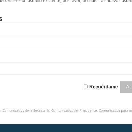
itio. Si eres un usuario existente, por favor, accede. Los nuevos usua
s
Recuérdame
a
,
Comunicados de la Secretaría
,
Comunicados del Presidente
,
Comunicados para a