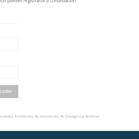
rios pueden registrarse a continuación.
sociados
,
Formación
,
NL Innovación
,
NL Inteligencia Artificial
,