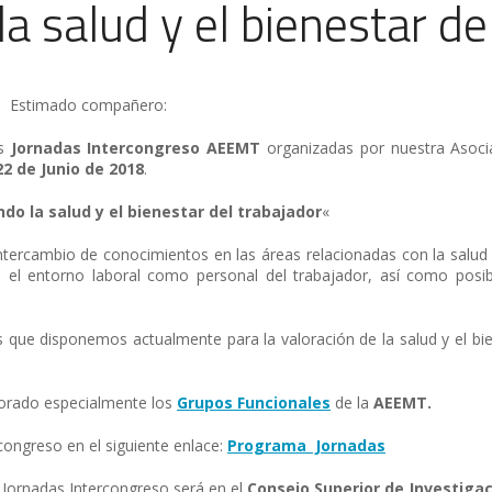
a salud y el bienestar del
Estimado compañero:
as
Jornadas Intercongreso AEEMT
organizadas por nuestra Asocia
22 de Junio de 2018
.
do la salud y el bienestar del trabajador
«
ntercambio de conocimientos en las áreas relacionadas con la salud ý
en el entorno laboral como personal del trabajador, así como posi
s que disponemos actualmente para la valoración de la salud y el bie
borado especialmente los
Grupos Funcionales
de la
AEEMT.
ongreso en el siguiente enlace:
Programa Jornadas
 Jornadas Intercongreso será en el
Consejo Superior de Investigaci