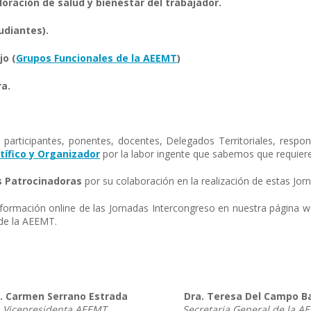
oración de salud y bienestar del trabajador.
udiantes).
jo (
Grupos Funcionales de la AEEMT
)
ra.
participantes, ponentes, docentes, Delegados Territoriales, respon
tífico y Organizador
por la labor ingente que sabemos que requiere
 Patrocinadoras
por su colaboración en la realización de estas Jor
nformación online de las Jornadas Intercongreso en nuestra página 
 de la AEEMT.
. Carmen Serrano Estrada
Dra. Teresa Del Campo B
Vicepresidenta AEEMT
Secretaria General de la A