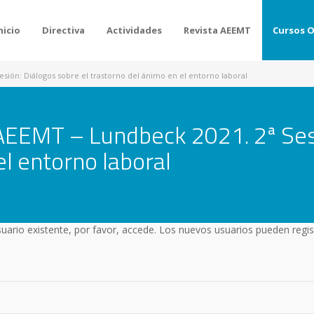
nicio
Directiva
Actividades
Revista AEEMT
Cursos 
sión: Diálogos sobre el trastorno del ánimo en el entorno laboral
AEEMT – Lundbeck 2021. 2ª Sesi
el entorno laboral
usuario existente, por favor, accede. Los nuevos usuarios pueden regis