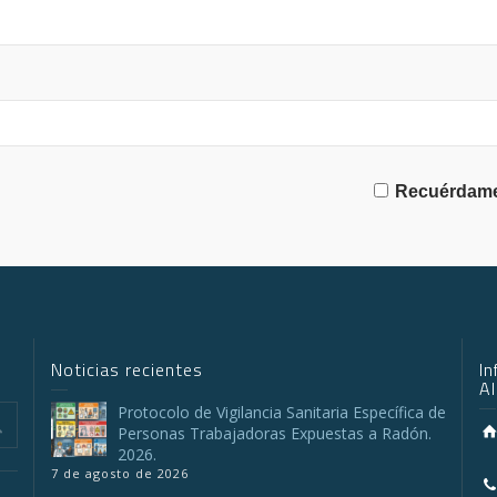
Recuérdam
Noticias recientes
I
A
Protocolo de Vigilancia Sanitaria Específica de
Personas Trabajadoras Expuestas a Radón.
2026.
7 de agosto de 2026