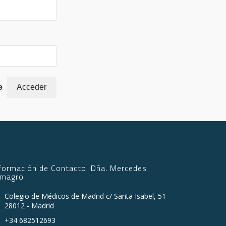
e
nformación de Contacto. Dña. Mercedes
lmagro
Colegio de Médicos de Madrid c/ Santa Isabel, 51
28012 - Madrid
+34 682512693