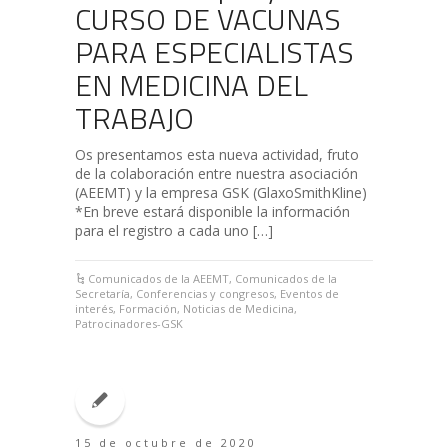
CURSO DE VACUNAS
PARA ESPECIALISTAS
EN MEDICINA DEL
TRABAJO
Os presentamos esta nueva actividad, fruto
de la colaboración entre nuestra asociación
(AEEMT) y la empresa GSK (GlaxoSmithKline)
*En breve estará disponible la información
para el registro a cada uno […]
Comunicados de la AEEMT
,
Comunicados de la
Secretaría
,
Conferencias y congresos
,
Eventos de
interés
,
Formación
,
Noticias de Medicina
,
Patrocinadores-GSK
15 de octubre de 2020