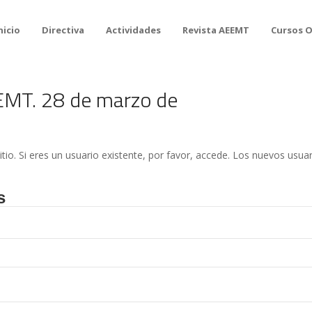
nicio
Directiva
Actividades
Revista AEEMT
Cursos 
EMT. 28 de marzo de
itio. Si eres un usuario existente, por favor, accede. Los nuevos usua
s