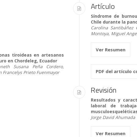
Artículo
Síndrome de burnou
Chile durante la pa
Carolina Santibáñez
Montoya, Miguel Angel
Ver Resumen
onas tiroideas en artesanos
nuro en Chordeleg, Ecuador
aneth Susana Peña Cordero,
PDF del artículo 
 Francelys Prieto Fuenmayor
Revisión
Resultados y caract
laboral de traba
musculoesqueléticas 
Jorge David Ahumada Te
Ver Resumen