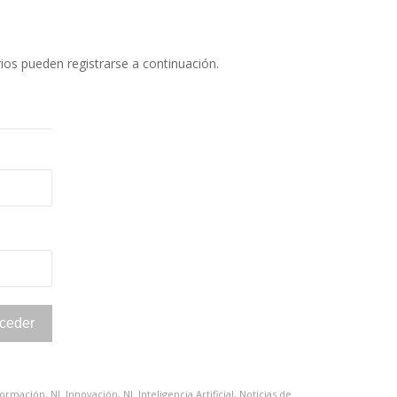
rios pueden registrarse a continuación.
ormación
,
NL Innovación
,
NL Inteligencia Artificial
,
Noticias de