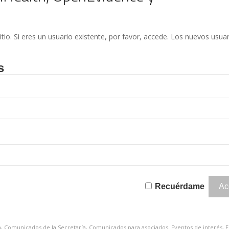
itio. Si eres un usuario existente, por favor, accede. Los nuevos usua
s
Recuérdame
a
,
Comunicados de la Secretaría
,
Comunicados para asociados
,
Eventos de interés
,
F