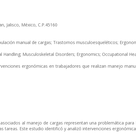
n, Jalisco, México, C.P.45160
pulación manual de cargas; Trastornos musculoesqueléticos; Ergonom
al Handling; Musculoskeletal Disorders; Ergonomics; Occupational Hea
ntervenciones ergonómicas en trabajadores que realizan manejo manua
asociados al manejo de cargas representan una problemática para l
as tareas. Este estudio identificó y analizó intervenciones ergonómic