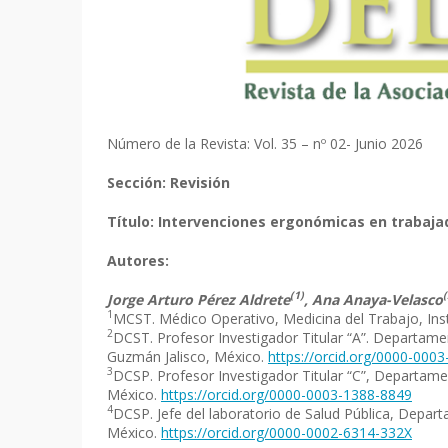
Número de la Revista: Vol. 35 – nº 02- Junio 2026
Sección:
Revisión
Título: Intervenciones ergonómicas en trabaja
Autores:
(1)
(
Jorge Arturo Pérez Aldrete
, Ana Anaya-Velasco
1
MCST. Médico Operativo, Medicina del Trabajo, Inst
2
DCST. Profesor Investigador Titular “A”. Departamen
Guzmán Jalisco, México.
https://orcid.org/0000-000
3
DCSP. Profesor Investigador Titular “C”, Departamen
México.
https://orcid.org/0000-0003-1388-8849
4
DCSP. Jefe del laboratorio de Salud Pública, Depart
México.
https://orcid.org/0000-0002-6314-332X