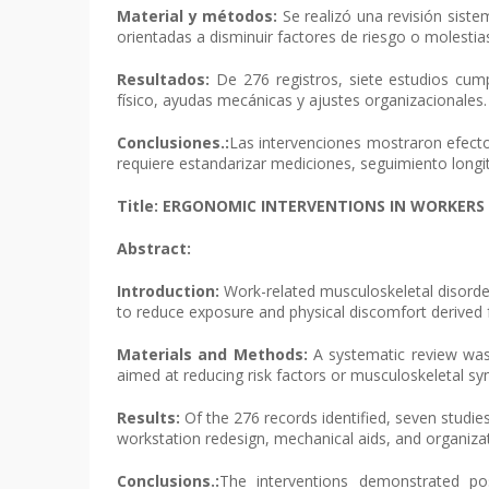
Material y métodos:
Se realizó una revisión siste
orientadas a disminuir factores de riesgo o molesti
Resultados:
De 276 registros, siete estudios cump
físico, ayudas mecánicas y ajustes organizacionales
Conclusiones.:
Las intervenciones mostraron efecto
requiere estandarizar mediciones, seguimiento longit
Title:
ERGONOMIC INTERVENTIONS IN WORKERS
Abstract:
Introduction:
Work-related musculoskeletal disorder
to reduce exposure and physical discomfort derived 
Materials and Methods:
A systematic review was 
aimed at reducing risk factors or musculoskeletal s
Results:
Of the 276 records identified, seven studies
workstation redesign, mechanical aids, and organiza
Conclusions.:
The interventions demonstrated pos