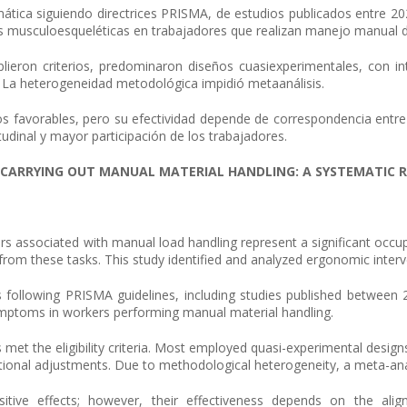
mática siguiendo directrices PRISMA, de estudios publicados entre 2
as musculoesqueléticas en trabajadores que realizan manejo manual d
lieron criterios, predominaron diseños cuasiexperimentales, con in
. La heterogeneidad metodológica impidió metaanálisis.
s favorables, pero su efectividad depende de correspondencia entre 
udinal y mayor participación de los trabajadores.
 CARRYING OUT MANUAL MATERIAL HANDLING: A SYSTEMATIC
R
s associated with manual load handling represent a significant occu
from these tasks. This study identified and analyzed ergonomic inter
following PRISMA guidelines, including studies published between 
ymptoms in workers performing manual material handling.
 met the eligibility criteria. Most employed quasi-experimental designs
tional adjustments. Due to methodological heterogeneity, a meta-ana
itive effects; however, their effectiveness depends on the al