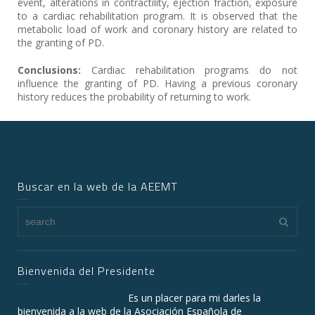
event, alterations in contractility, ejection fraction, exposure
to a cardiac rehabilitation program. It is observed that the
metabolic load of work and coronary history are related to
the granting of PD.
Conclusions:
Cardiac rehabilitation programs do not
influence the granting of PD. Having a previous coronary
history reduces the probability of returning to work.
Buscar en la web de la AEEMT
Bienvenida del Presidente
Es un placer para mi darles la
bienvenida a la web de la Asociación Española de